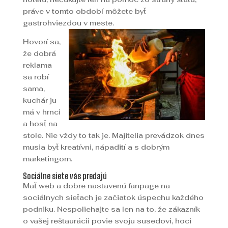
práve v tomto období môžete byť
gastrohviezdou v meste.
Hovorí sa,
že dobrá
reklama
sa robí
sama,
kuchár ju
má v hrnci
a hosť na
stole. Nie vždy to tak je. Majitelia prevádzok dnes
musia byť kreatívni, nápadití a s dobrým
marketingom.
Sociálne siete vás predajú
Mať web a dobre nastavenú fanpage na
sociálnych sieťach je začiatok úspechu každého
podniku. Nespoliehajte sa len na to, že zákazník
o vašej reštaurácii povie svoju susedovi, hoci