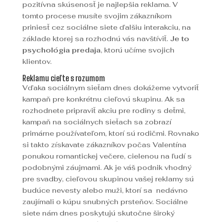
pozitívna skúsenosť je najlepšia reklama. V
tomto procese musíte svojim zákazníkom
priniesť cez sociálne siete ďalšiu interakciu, na
základe ktorej sa rozhodnú vás navštíviť.
Je to
psychológia predaja
, ktorú učíme svojich
klientov.
Reklamu cieľte s rozumom
Vďaka sociálnym sieťam dnes dokážeme vytvoriť
kampaň pre konkrétnu cieľovú skupinu. Ak sa
rozhodnete pripraviť akciu pre rodiny s deťmi,
kampaň na sociálnych sieťach sa zobrazí
primárne používateľom, ktorí sú rodičmi. Rovnako
si takto získavate zákazníkov počas Valentína
ponukou romantickej večere, cielenou na ľudí s
podobnými záujmami. Ak je váš podnik vhodný
pre svadby, cieľovou skupinou vašej reklamy sú
budúce nevesty alebo muži, ktorí sa nedávno
zaujímali o kúpu snubných prsteňov. Sociálne
siete nám dnes poskytujú skutočne široký