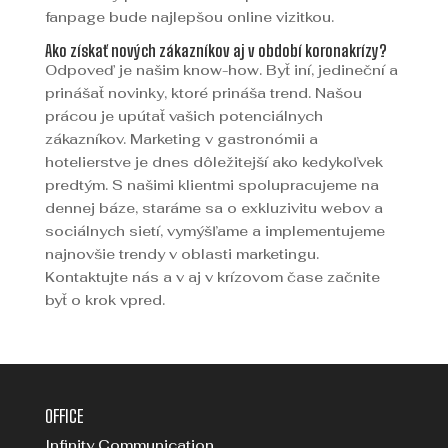
fanpage bude najlepšou online vizitkou.
Ako získať nových zákazníkov aj v období koronakrízy?
Odpoveď je našim know-how. Byť iní, jedineční a
prinášať novinky, ktoré prináša trend. Našou
prácou je upútať vašich potenciálnych
zákazníkov. Marketing v gastronómii a
hotelierstve je dnes dôležitejší ako kedykoľvek
predtým. S našimi klientmi spolupracujeme na
dennej báze, staráme sa o exkluzivitu webov a
sociálnych sietí, vymýšľame a implementujeme
najnovšie trendy v oblasti marketingu.
Kontaktujte nás a v aj v krízovom čase začnite
byť o krok vpred.
OFFICE
Infinity Communication