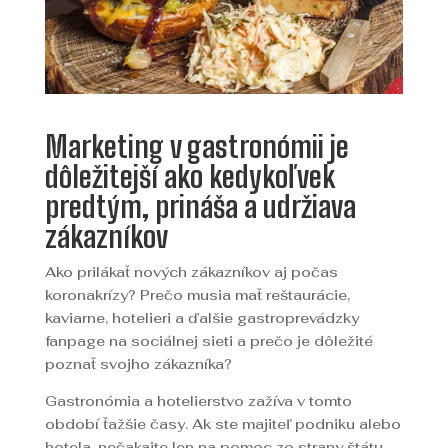
Marketing v gastronómii je
dôležitejší ako kedykoľvek
predtým, prináša a udržiava
zákazníkov
Ako prilákať nových zákazníkov aj počas
koronakrízy? Prečo musia mať reštaurácie,
kaviarne, hotelieri a ďalšie gastroprevádzky
fanpage na sociálnej sieti a prečo je dôležité
poznať svojho zákazníka?
Gastronómia a hotelierstvo zažíva v tomto
období ťažšie časy. Ak ste majiteľ podniku alebo
hotela, nečakajte len na pomoc zo strany štátu,