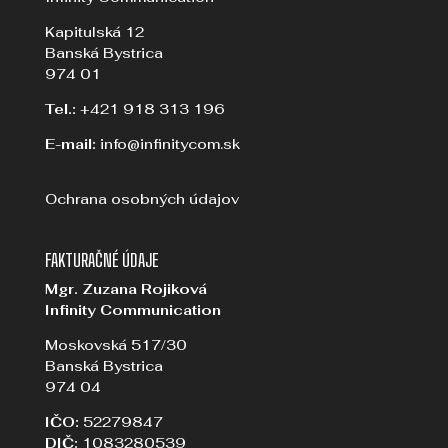
Kapitulská 12
Banská Bystrica
974 01
Tel.:
+421 918 313 196
E-mail:
info@infinitycom.sk
Ochrana osobných údajov
FAKTURAČNÉ ÚDAJE
Mgr. Zuzana Rojiková
Infinity Communication
Moskovská 517/30
Banská Bystrica
974 04
IČO:
52279847
DIČ:
1083280539