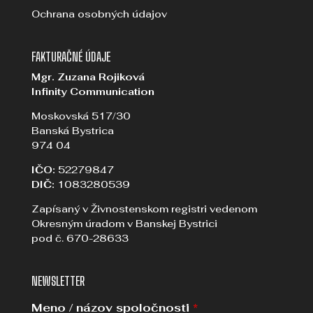
Ochrana osobných údajov
FAKTURAČNÉ ÚDAJE
Mgr. Zuzana Rojiková
Infinity Communication
Moskovská 517/30
Banská Bystrica
974 04
IČO:
52279847
DIČ:
1083280539
Zapísaný v Živnostenskom registri vedenom
Okresným úradom v Banskej Bystrici
pod č. 670-28633
NEWSLETTER
Meno / názov spoločnosti
*