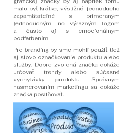
grafickej značky by aj napriek tomu
malo byť krátke, výstižné, jednoducho
zapamätateľné s primeraným
jednoduchým, no výrazným logom
a často aj s emocionálnym
podfarbením.
Pre branding by sme mohli použiť tiež
aj slovo označkovanie produktu alebo
služby. Dobre zvolená značka dokáže
určovať trendy alebo súčasné
vychytávky produktu. Správnym
nasmerovaním marketingu sa dokáže
značka posilňovať.