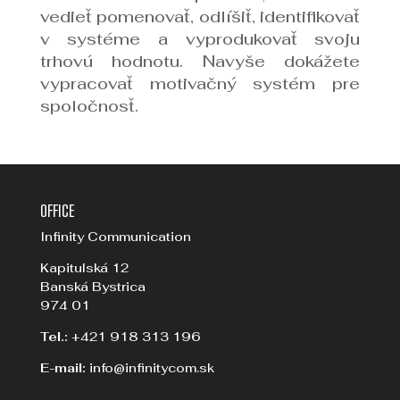
vedieť pomenovať, odlíšiť, identifikovať
v systéme a vyprodukovať svoju
trhovú hodnotu. Navyše dokážete
vypracovať motivačný systém pre
spoločnosť.
OFFICE
Infinity Communication
Kapitulská 12
Banská Bystrica
974 01
Tel.:
+421 918 313 196
E-mail:
info@infinitycom.sk