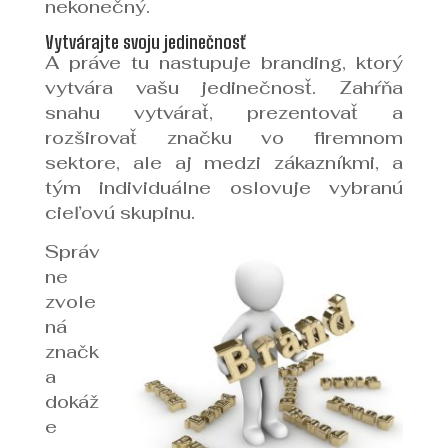
nekonečný.
Vytvárajte svoju jedinečnosť
A práve tu nastupuje branding, ktorý
vytvára vašu jedinečnosť. Zahŕňa
snahu vytvárať, prezentovať a
rozširovať značku vo firemnom
sektore, ale aj medzi zákazníkmi, a
tým individuálne oslovuje vybranú
cieľovú skupinu.
Správ
ne
zvole
ná
značk
a
dokáž
e