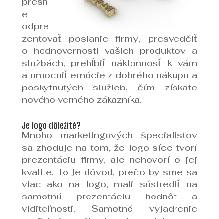
presn
e
odpre
zentovať poslanie firmy, presvedčiť
o hodnovernosti vašich produktov a
službách, prehĺbiť náklonnosť k vám
a umocniť emócie z dobrého nákupu a
poskytnutých služieb, čím získate
nového verného zákazníka.
Je logo dôležité?
Mnoho marketingových špecialistov
sa zhoduje na tom, že logo síce tvorí
prezentáciu firmy, ale nehovorí o jej
kvalite. To je dôvod, prečo by sme sa
viac ako na logo, mali sústrediť na
samotnú prezentáciu hodnôt a
viditeľnosti. Samotné vyjadrenie